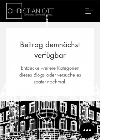
Beitrag demnächst
verfügbar
Entdecke weitere Kategorien
dieses Blogs oder versuche es
später nochmal.
Copyright ©
2019 - 2026
Christian Ott:
Immobilien & Hausverwaltung -
Created by Loop
Media
Impressum
-
Datenschutz
-
Barrierefreiheit