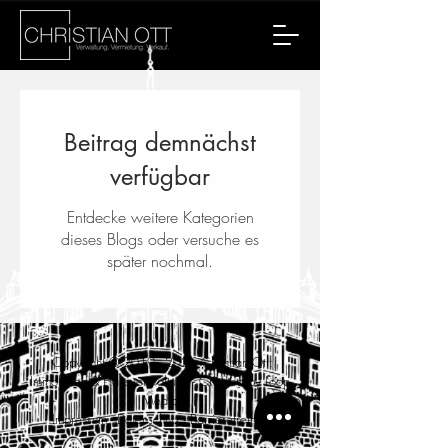
Beitrag demnächst
verfügbar
Entdecke weitere Kategorien
dieses Blogs oder versuche es
später nochmal.
Copyright ©
2019 - 2026
Christian Ott:
Immobilien & Hausverwaltung -
Created by Loop
Media
Impressum
-
Datenschutz
-
Barrierefreiheit