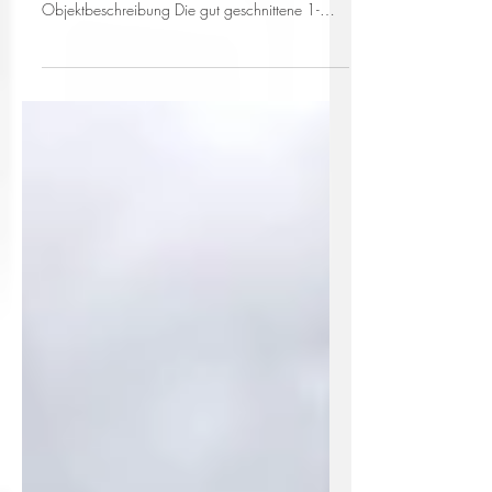
820,00 € + NK € 100,00 = 920,00 € -
34,04 qm - 1-Zimmer 1.OG
Objektbeschreibung Die gut geschnittene 1-
Zimmer Wohnung besteht aus einer Diele und
Küche, kleinem Bad mit Dusche und WC sowie
einem größerem Wohnraum. Die Wohnung liegt
in einem Anbau (typischerweise eine ehemalige
Schreinerei) im Hinterhof eines historischen
Altbaus mitten in Haidhausen. Separate Küche
Ausstattung Bad mit Dusche und WC, Laminat-
und Fliesenboden, Einbauküche (gegen Ablöse)
und Kellerabteil. B